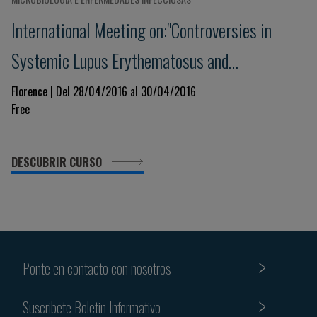
International Meeting on:"Controversies in
Systemic Lupus Erythematosus and
Antiphospholipid Syndrome"
Florence | Del 28/04/2016 al 30/04/2016
Free
DESCUBRIR CURSO
Ponte en contacto con nosotros
Suscribete Boletin Informativo