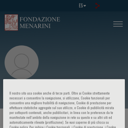
ES
Ricard Cervera
Il nostro sito usa cookie anche di terze parti. Oltre ai Cookie strettamente
necessari a consentire la navigazione, si utilizzano, Cookie funzionali per
consentire una migliore fruibilità di navigazione, Cookie di prestazione per
effettuare statistiche aggregate sul suo utilizzo, e Cookie di pubblicità mirata
per sottoporti contenuti, anche pubblicitari, in linea con le preferenze da te
manifestate nell‘ambito della navigazione in rete su questo e su altri siti ed
HOME PAGE
/
CURSOS Y EVENTOS
/
ORADOR
automaticamente rilevate (profilazione). Se vuoi saperne di più clicca su
Cookie policy. Per inibire i Cookie funzionali, i Cookie di prestazione, i Cookie