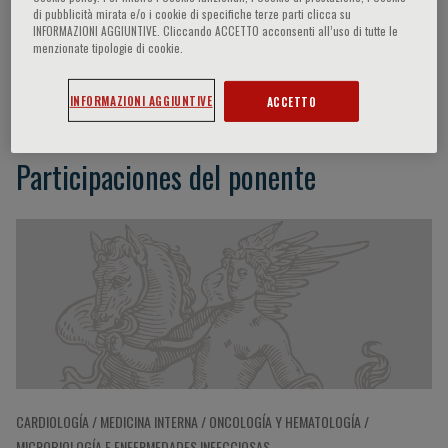
di pubblicità mirata e/o i cookie di specifiche terze parti clicca su
INFORMAZIONI AGGIUNTIVE. Cliccando ACCETTO acconsenti all’uso di tutte le
menzionate tipologie di cookie.
Ricard Cervera
INFORMAZIONI AGGIUNTIVE
ACCETTO
Participaciones del ponente
CARDIOLOGÍA / MEDICINA INTERNA / ONCOLOGÍA Y HEMATOLOGÍA /
MICROBIOLOGÍA E ENFERMEDADES INFECCIOSAS