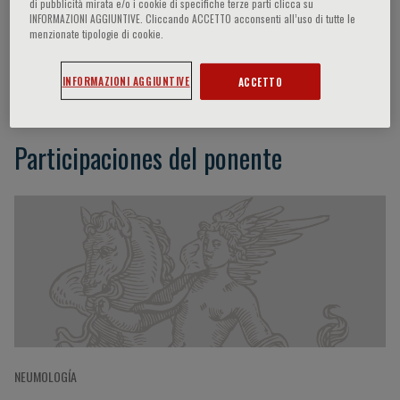
di pubblicità mirata e/o i cookie di specifiche terze parti clicca su
INFORMAZIONI AGGIUNTIVE. Cliccando ACCETTO acconsenti all’uso di tutte le
menzionate tipologie di cookie.
Philippe Grenier
INFORMAZIONI AGGIUNTIVE
ACCETTO
Participaciones del ponente
NEUMOLOGÍA