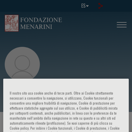
ES
Philippe Grenier
Il nostro sito usa cookie anche di terze parti. Oltre ai Cookie strettamente
necessari a consentire la navigazione, si utilizzano, Cookie funzionali per
consentire una migliore fruibilità di navigazione, Cookie di prestazione per
effettuare statistiche aggregate sul suo utilizzo, e Cookie di pubblicità mirata
per sottoporti contenuti, anche pubblicitari, in linea con le preferenze da te
manifestate nell‘ambito della navigazione in rete su questo e su altri siti ed
HOME PAGE
/
CURSOS Y EVENTOS
/
ORADOR
automaticamente rilevate (profilazione). Se vuoi saperne di più clicca su
Cookie policy. Per inibire i Cookie funzionali, i Cookie di prestazione, i Cookie