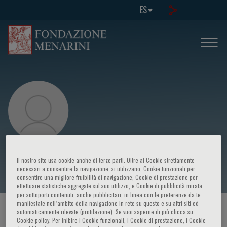
ES
Paul E. Brenchley
Il nostro sito usa cookie anche di terze parti. Oltre ai Cookie strettamente
necessari a consentire la navigazione, si utilizzano, Cookie funzionali per
consentire una migliore fruibilità di navigazione, Cookie di prestazione per
effettuare statistiche aggregate sul suo utilizzo, e Cookie di pubblicità mirata
per sottoporti contenuti, anche pubblicitari, in linea con le preferenze da te
manifestate nell‘ambito della navigazione in rete su questo e su altri siti ed
HOME PAGE
/
CURSOS Y EVENTOS
/
ORADOR
automaticamente rilevate (profilazione). Se vuoi saperne di più clicca su
Cookie policy. Per inibire i Cookie funzionali, i Cookie di prestazione, i Cookie