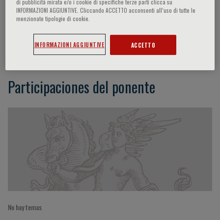
di pubblicità mirata e/o i cookie di specifiche terze parti clicca su
INFORMAZIONI AGGIUNTIVE. Cliccando ACCETTO acconsenti all’uso di tutte le
menzionate tipologie di cookie.
Paul E. Brenchley
INFORMAZIONI AGGIUNTIVE
ACCETTO
Participaciones del ponente
No hay temas