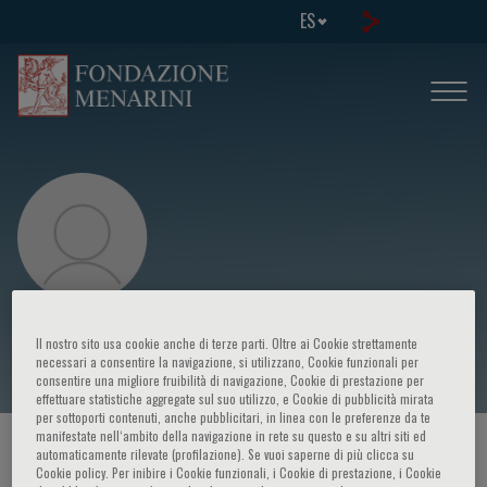
ES
Pascale Pollier
Il nostro sito usa cookie anche di terze parti. Oltre ai Cookie strettamente
necessari a consentire la navigazione, si utilizzano, Cookie funzionali per
consentire una migliore fruibilità di navigazione, Cookie di prestazione per
effettuare statistiche aggregate sul suo utilizzo, e Cookie di pubblicità mirata
per sottoporti contenuti, anche pubblicitari, in linea con le preferenze da te
manifestate nell‘ambito della navigazione in rete su questo e su altri siti ed
HOME PAGE
/
CURSOS Y EVENTOS
/
ORADOR
automaticamente rilevate (profilazione). Se vuoi saperne di più clicca su
Cookie policy. Per inibire i Cookie funzionali, i Cookie di prestazione, i Cookie