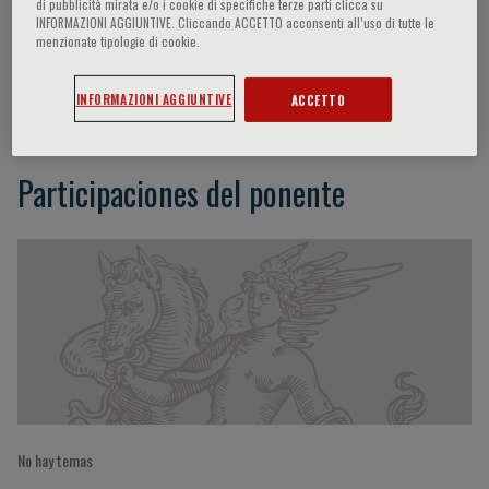
di pubblicità mirata e/o i cookie di specifiche terze parti clicca su
INFORMAZIONI AGGIUNTIVE. Cliccando ACCETTO acconsenti all’uso di tutte le
menzionate tipologie di cookie.
Pascale Pollier
INFORMAZIONI AGGIUNTIVE
ACCETTO
Participaciones del ponente
No hay temas