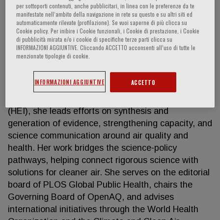
per sottoporti contenuti, anche pubblicitari, in linea con le preferenze da te
manifestate nell‘ambito della navigazione in rete su questo e su altri siti ed
automaticamente rilevate (profilazione). Se vuoi saperne di più clicca su
Cookie policy. Per inibire i Cookie funzionali, i Cookie di prestazione, i Cookie
Pallavi Pant
di pubblicità mirata e/o i cookie di specifiche terze parti clicca su
INFORMAZIONI AGGIUNTIVE. Cliccando ACCETTO acconsenti all’uso di tutte le
menzionate tipologie di cookie.
Dr. Pallavi Pant is an environmental health scientist
whose work focuses on air pollution and health in
INFORMAZIONI AGGIUNTIVE
ACCETTO
low- and middle-income countries. As Head of
Global Initiatives at the Health Effects Institute
(HEI), she leads efforts on synthesis and
generation of evidence, strengthening capacity, and
science communication around air quality and
health. Her work bridges the science-policy
pathways, helping connect rigorous science with
solutions for cleaner air. She serves on the editorial
board of PLOS Global Public Health, chairs the
Governing Board of OpenAQ, and advises
international initiatives through the World Health