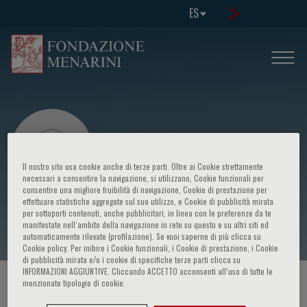
ES
Il nostro sito usa cookie anche di terze parti. Oltre ai Cookie strettamente
necessari a consentire la navigazione, si utilizzano, Cookie funzionali per
consentire una migliore fruibilità di navigazione, Cookie di prestazione per
effettuare statistiche aggregate sul suo utilizzo, e Cookie di pubblicità mirata
Orditura Michele
per sottoporti contenuti, anche pubblicitari, in linea con le preferenze da te
manifestate nell‘ambito della navigazione in rete su questo e su altri siti ed
automaticamente rilevate (profilazione). Se vuoi saperne di più clicca su
Cookie policy. Per inibire i Cookie funzionali, i Cookie di prestazione, i Cookie
di pubblicità mirata e/o i cookie di specifiche terze parti clicca su
INFORMAZIONI AGGIUNTIVE. Cliccando ACCETTO acconsenti all’uso di tutte le
menzionate tipologie di cookie.
HOME PAGE
/
CURSOS Y EVENTOS
/
ORADOR