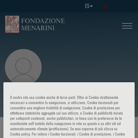
ES
Nicoletta Colombo
Il nostro sito usa cookie anche di terze parti. Oltre ai Cookie strettamente
necessari a consentire la navigazione, si utilizzano, Cookie funzionali per
consentire una migliore fruibilità di navigazione, Cookie di prestazione per
effettuare statistiche aggregate sul suo utilizzo, e Cookie di pubblicità mirata
per sottoporti contenuti, anche pubblicitari, in linea con le preferenze da te
manifestate nell‘ambito della navigazione in rete su questo e su altri siti ed
HOME PAGE
/
CURSOS Y EVENTOS
/
ORADOR
automaticamente rilevate (profilazione). Se vuoi saperne di più clicca su
Cookie policy. Per inibire i Cookie funzionali, i Cookie di prestazione, i Cookie