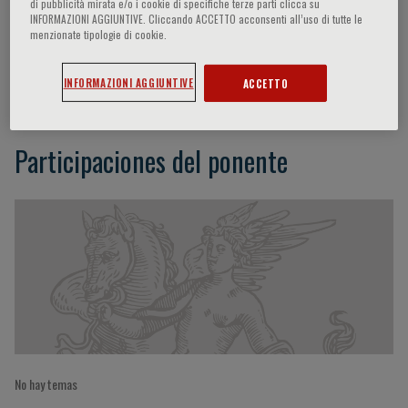
di pubblicità mirata e/o i cookie di specifiche terze parti clicca su
INFORMAZIONI AGGIUNTIVE. Cliccando ACCETTO acconsenti all’uso di tutte le
menzionate tipologie di cookie.
Nicoletta Colombo
INFORMAZIONI AGGIUNTIVE
ACCETTO
Participaciones del ponente
No hay temas