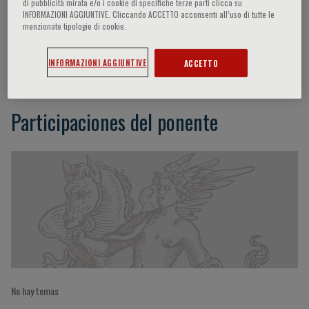
di pubblicità mirata e/o i cookie di specifiche terze parti clicca su
INFORMAZIONI AGGIUNTIVE. Cliccando ACCETTO acconsenti all’uso di tutte le
menzionate tipologie di cookie.
Ngasia Dieudonne
INFORMAZIONI AGGIUNTIVE
ACCETTO
Participaciones del ponente
No hay temas