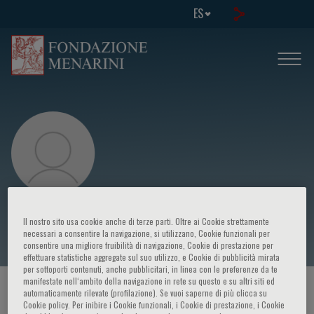
ES
Ngasia Dieudonne
Il nostro sito usa cookie anche di terze parti. Oltre ai Cookie strettamente
necessari a consentire la navigazione, si utilizzano, Cookie funzionali per
consentire una migliore fruibilità di navigazione, Cookie di prestazione per
effettuare statistiche aggregate sul suo utilizzo, e Cookie di pubblicità mirata
per sottoporti contenuti, anche pubblicitari, in linea con le preferenze da te
manifestate nell‘ambito della navigazione in rete su questo e su altri siti ed
HOME PAGE
/
CURSOS Y EVENTOS
/
ORADOR
automaticamente rilevate (profilazione). Se vuoi saperne di più clicca su
Cookie policy. Per inibire i Cookie funzionali, i Cookie di prestazione, i Cookie