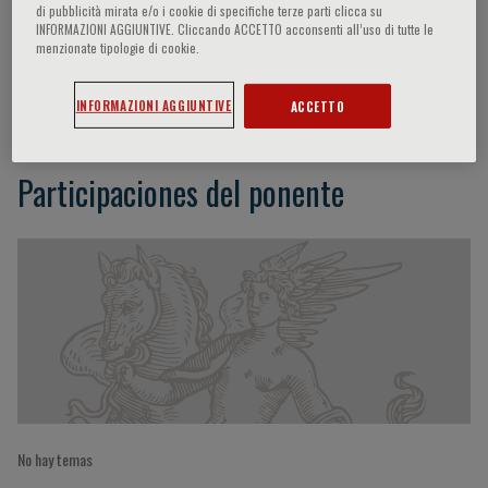
di pubblicità mirata e/o i cookie di specifiche terze parti clicca su
INFORMAZIONI AGGIUNTIVE. Cliccando ACCETTO acconsenti all’uso di tutte le
menzionate tipologie di cookie.
Nadjia Fratzl-Zelman
INFORMAZIONI AGGIUNTIVE
ACCETTO
Participaciones del ponente
No hay temas