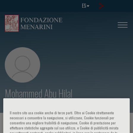
ES
Mohammed Abu Hilal
Il nostro sito usa cookie anche di terze parti. Oltre ai Cookie strettamente
necessari a consentire la navigazione, si utilizzano, Cookie funzionali per
HOME PAGE
/
CURSOS Y EVENTOS
/
ORADOR
consentire una migliore fruibilità di navigazione, Cookie di prestazione per
effettuare statistiche aggregate sul suo utilizzo, e Cookie di pubblicità mirata
per sottoporti contenuti, anche pubblicitari, in linea con le preferenze da te