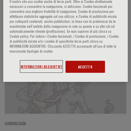
Il nostro sito usa cookie anche di terze parti. Oltre ai Cookie strettamente
necessari a consentire la navigazione, si utilizzano, Cookie funzionali per
consentire una migliore fruibilità di navigazione, Cookie di prestazione per
effettuare statistiche aggregate sul suo utilizzo, e Cookie di pubblicità mirata
Mihai Gheorghiade
per sottoporti contenuti, anche pubblicitari, in linea con le preferenze da te
manifestate nell‘ambito della navigazione in rete su questo e su altri siti ed
automaticamente rilevate (profilazione). Se vuoi saperne di più clicca su
Cookie policy. Per inibire i Cookie funzionali, i Cookie di prestazione, i Cookie
di pubblicità mirata e/o i cookie di specifiche terze parti clicca su
INFORMAZIONI AGGIUNTIVE. Cliccando ACCETTO acconsenti all’uso di tutte le
Participaciones del ponente
menzionate tipologie di cookie.
INFORMAZIONI AGGIUNTIVE
ACCETTO
CARDIOLOGÍA