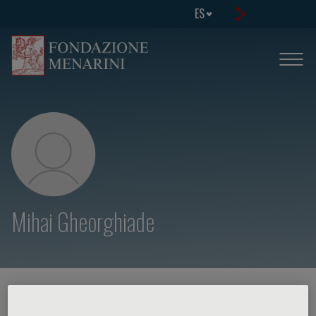
ES
Mihai Gheorghiade
HOME PAGE
/
CURSOS Y EVENTOS
/
ORADOR