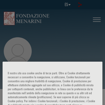
ES
Miguel Ferrer
Il nostro sito usa cookie anche di terze parti. Oltre ai Cookie strettamente
necessari a consentire la navigazione, si utilizzano, Cookie funzionali per
consentire una migliore fruibilità di navigazione, Cookie di prestazione per
effettuare statistiche aggregate sul suo utilizzo, e Cookie di pubblicità mirata
per sottoporti contenuti, anche pubblicitari, in linea con le preferenze da te
manifestate nell‘ambito della navigazione in rete su questo e su altri siti ed
HOME PAGE
/
CURSOS Y EVENTOS
/
ORADOR
automaticamente rilevate (profilazione). Se vuoi saperne di più clicca su
Cookie policy. Per inibire i Cookie funzionali, i Cookie di prestazione, i Cookie
di pubblicità mirata e/o i cookie di specifiche terze parti clicca su