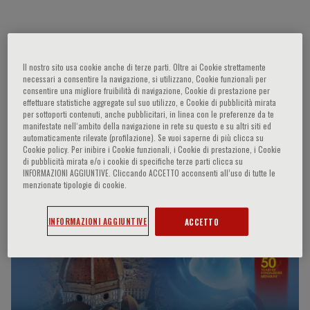
Michele Senni
Il nostro sito usa cookie anche di terze parti. Oltre ai Cookie strettamente
necessari a consentire la navigazione, si utilizzano, Cookie funzionali per
A.O. Papa Giovanni XXIII - Bergamo Direzione della
consentire una migliore fruibilità di navigazione, Cookie di prestazione per
effettuare statistiche aggregate sul suo utilizzo, e Cookie di pubblicità mirata
USC Cardiologia I - Scompenso e Trapianti di
per sottoporti contenuti, anche pubblicitari, in linea con le preferenze da te
Cuore” Bergamo, IT
manifestate nell‘ambito della navigazione in rete su questo e su altri siti ed
automaticamente rilevate (profilazione). Se vuoi saperne di più clicca su
Cookie policy. Per inibire i Cookie funzionali, i Cookie di prestazione, i Cookie
di pubblicità mirata e/o i cookie di specifiche terze parti clicca su
Participaciones del ponente
INFORMAZIONI AGGIUNTIVE. Cliccando ACCETTO acconsenti all’uso di tutte le
menzionate tipologie di cookie.
INFORMAZIONI AGGIUNTIVE
ACCETTO