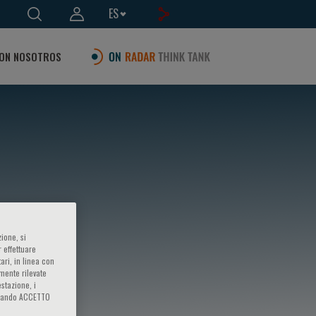
ES
ON NOSOTROS
ione, si
 effettuare
ari, in linea con
amente rilevate
estazione, i
iccando ACCETTO