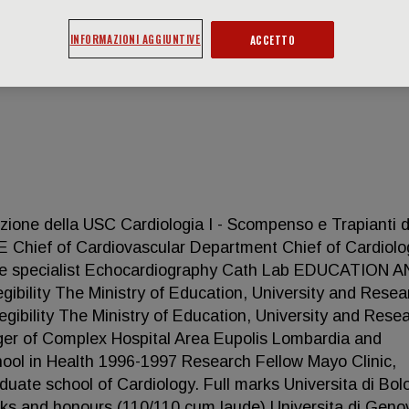
INFORMAZIONI AGGIUNTIVE
ACCETTO
ione della USC Cardiologia I - Scompenso e Trapianti d
hief of Cardiovascular Department Chief of Cardiolo
ilure specialist Echocardiography Cath Lab EDUCATION 
ibility The Ministry of Education, University and Resea
gibility The Ministry of Education, University and Rese
ger of Complex Hospital Area Eupolis Lombardia and
ool in Health 1996-1997 Research Fellow Mayo Clinic,
ate school of Cardiology. Full marks Universita di Bol
rks and honours (110/110 cum laude) Universita di Geno