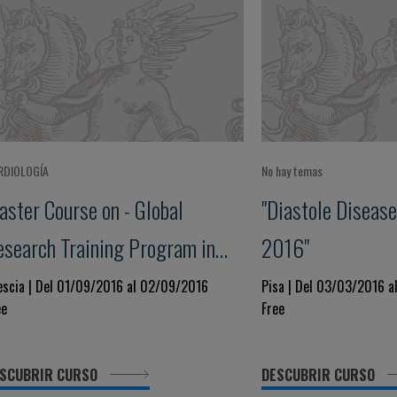
RDIOLOGÍA
No hay temas
aster Course on - Global
"Diastole Disease
esearch Training Program in
2016"
rug Development for Heart
escia | Del 01/09/2016 al 02/09/2016
Pisa | Del 03/03/2016 
ee
Free
ilure
SCUBRIR CURSO
DESCUBRIR CURSO