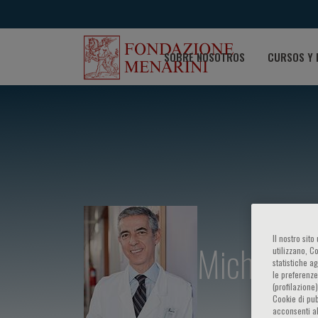
SOBRE NOSOTROS
CURSOS Y 
Il nostro sit
Michele S
utilizzano, C
statistiche a
le preferenze
(profilazione
Cookie di pub
acconsenti al