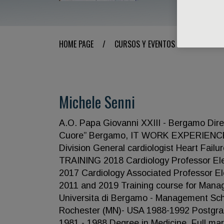
HOME PAGE
/
CURSOS Y EVENTOS
/
ORADOR
Michele Senni
A.O. Papa Giovanni XXIII - Bergamo Direz
Cuore” Bergamo, IT WORK EXPERIENCE C
Division General cardiologist Heart Fa
TRAINING 2018 Cardiology Professor Eleg
2017 Cardiology Associated Professor Ele
2011 and 2019 Training course for Mana
Universita di Bergamo - Management Sch
Rochester (MN)- USA 1988-1992 Postgradu
1981 - 1988 Degree in Medicine. Full ma