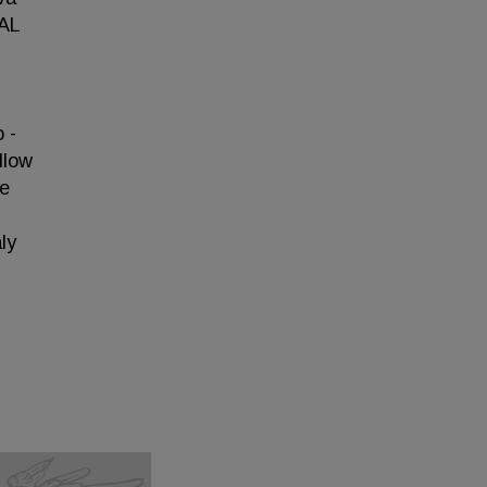
NAL
 -
llow
he
ly