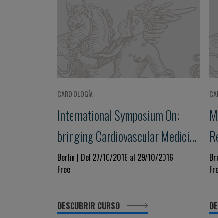
CARDIOLOGÍA
CA
International Symposium On:
M
bringing Cardiovascular Medicine
R
Center - Stage:new Trends Today
D
Berlin | Del 27/10/2016 al 29/10/2016
Br
Free
Fr
And Tomorrow
Fa
DESCUBRIR CURSO
DE