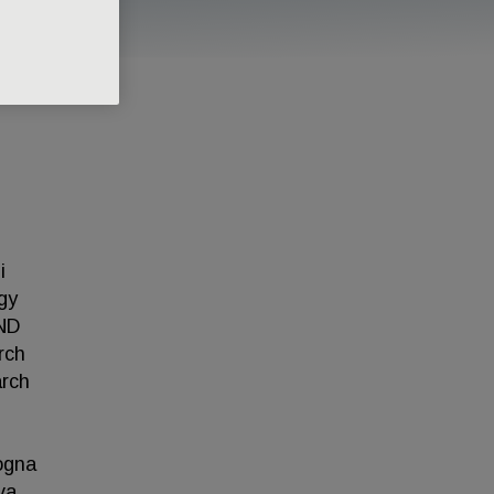
i
gy
AND
rch
arch
ogna
va