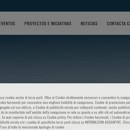
EVENTOS
PROYECTOS E INICIATIVAS
NOTICIAS
CONTACTA C
o usa cookie anche di terze parti. Oltre ai Cookie strettamente necessari a consentire la navigaz
enni
ookie funzionali per consentire una migliore fruibilità di navigazione, Cookie di prestazione per
ggregate sul suo utilizzo, e Cookie di pubblicità mirata per sottoporti contenuti, anche pubblicit
 da te manifestate nell‘ambito della navigazione in rete su questo e su altri siti ed automatic
). Se vuoi saperne di più clicca su Cookie policy. Per inibire i Cookie funzionali, i Cookie di pr
blicità mirata e/o i cookie di specifiche terze parti clicca su INFORMAZIONI AGGIUNTIVE. Cl
l’uso di tutte le menzionate tipologie di cookie.