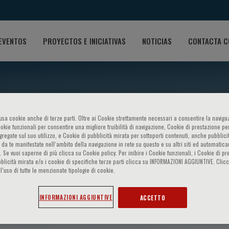
EVENTOS
PROYECTOS E INICIATIVAS
NOTICIAS
CONTACTA C
o usa cookie anche di terze parti. Oltre ai Cookie strettamente necessari a consentire la navigaz
ookie funzionali per consentire una migliore fruibilità di navigazione, Cookie di prestazione per
ggregate sul suo utilizzo, e Cookie di pubblicità mirata per sottoporti contenuti, anche pubblicit
 da te manifestate nell‘ambito della navigazione in rete su questo e su altri siti ed automatic
). Se vuoi saperne di più clicca su Cookie policy. Per inibire i Cookie funzionali, i Cookie di pr
blicità mirata e/o i cookie di specifiche terze parti clicca su INFORMAZIONI AGGIUNTIVE. Cl
l’uso di tutte le menzionate tipologie di cookie.
iederman
INFORMAZIONI AGGIUNTIVE
ACCETTO