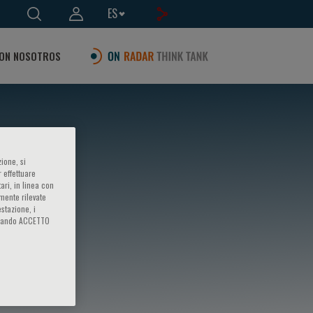
ES
ON NOSOTROS
ione, si
 effettuare
ari, in linea con
amente rilevate
estazione, i
iccando ACCETTO