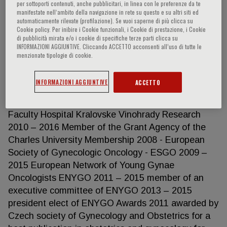
per sottoporti contenuti, anche pubblicitari, in linea con le preferenze da te
manifestate nell‘ambito della navigazione in rete su questo e su altri siti ed
automaticamente rilevate (profilazione). Se vuoi saperne di più clicca su
Cookie policy. Per inibire i Cookie funzionali, i Cookie di prestazione, i Cookie
Michael Halaska
di pubblicità mirata e/o i cookie di specifiche terze parti clicca su
INFORMAZIONI AGGIUNTIVE. Cliccando ACCETTO acconsenti all’uso di tutte le
menzionate tipologie di cookie.
Department of Obstetrics and Gynaecology
Charles University in Prague Prague, CZ Medical
INFORMAZIONI AGGIUNTIVE
ACCETTO
director of the Dept. of Obstetrics and Gynecology,
3rd Medical Faculty, Charles University in Prague,
Faculty Hospital Kralovske Vinohrady Research
2010 – 2016 Member of the Grant Agency of the
Charles University Membership 2008 - European
Society of Gynecologic Oncology - ESGO 2009 –
2015 European Network of Young Gynae
Oncologists ENYGO 2011 – 2015 member of an
executive committee of ENYGO 2013 – 2015
president elect of ENYGO Awards 2011 awarded by
Czech society of Gynecology and Obstetrics for a