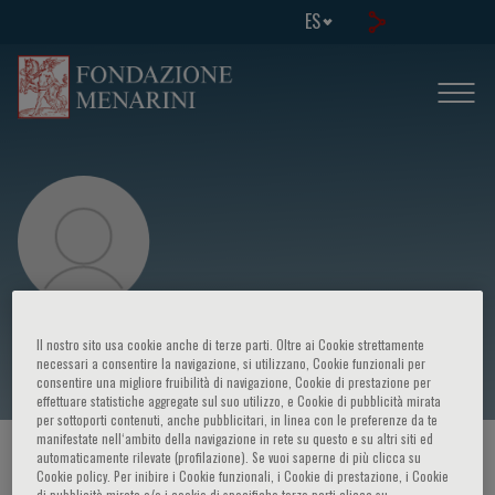
ES
Mauro Gori
Il nostro sito usa cookie anche di terze parti. Oltre ai Cookie strettamente
necessari a consentire la navigazione, si utilizzano, Cookie funzionali per
consentire una migliore fruibilità di navigazione, Cookie di prestazione per
effettuare statistiche aggregate sul suo utilizzo, e Cookie di pubblicità mirata
per sottoporti contenuti, anche pubblicitari, in linea con le preferenze da te
manifestate nell‘ambito della navigazione in rete su questo e su altri siti ed
HOME PAGE
/
CURSOS Y EVENTOS
/
ORADOR
automaticamente rilevate (profilazione). Se vuoi saperne di più clicca su
Cookie policy. Per inibire i Cookie funzionali, i Cookie di prestazione, i Cookie
di pubblicità mirata e/o i cookie di specifiche terze parti clicca su