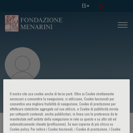
ES
Matteo Donadon
Il nostro sito usa cookie anche di terze parti. Oltre ai Cookie strettamente
necessari a consentire la navigazione, si utilizzano, Cookie funzionali per
consentire una migliore fruibilità di navigazione, Cookie di prestazione per
effettuare statistiche aggregate sul suo utilizzo, e Cookie di pubblicità mirata
per sottoporti contenuti, anche pubblicitari, in linea con le preferenze da te
manifestate nell‘ambito della navigazione in rete su questo e su altri siti ed
HOME PAGE
/
CURSOS Y EVENTOS
/
ORADOR
automaticamente rilevate (profilazione). Se vuoi saperne di più clicca su
Cookie policy. Per inibire i Cookie funzionali, i Cookie di prestazione, i Cookie