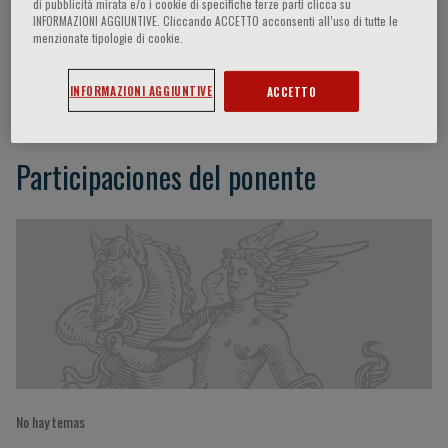
di pubblicità mirata e/o i cookie di specifiche terze parti clicca su
INFORMAZIONI AGGIUNTIVE. Cliccando ACCETTO acconsenti all’uso di tutte le
menzionate tipologie di cookie.
Matteo Donadon
INFORMAZIONI AGGIUNTIVE
ACCETTO
Participaciones del ponente
No hay temas