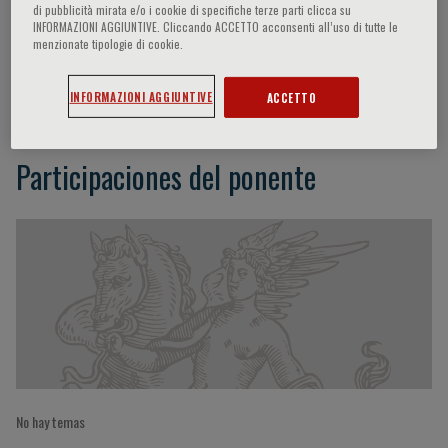
di pubblicità mirata e/o i cookie di specifiche terze parti clicca su
INFORMAZIONI AGGIUNTIVE. Cliccando ACCETTO acconsenti all’uso di tutte le
menzionate tipologie di cookie.
Marla B. Sokolowski
INFORMAZIONI AGGIUNTIVE
ACCETTO
Participaciones del ponente
No hay temas