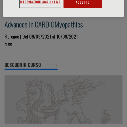
INFORMAZIONI AGGIUNTIVE
ACCETTO
IV Florence International Symposium on
Advances in CARDIOMyopathies
Florence | Del 09/09/2021 al 10/09/2021
Free
DESCUBRIR CURSO