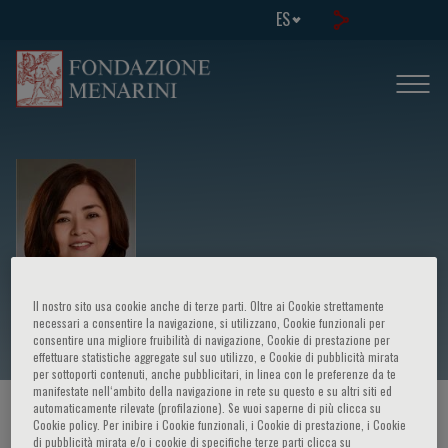
ES
Maria Dolma Gudez-Santos
Il nostro sito usa cookie anche di terze parti. Oltre ai Cookie strettamente
necessari a consentire la navigazione, si utilizzano, Cookie funzionali per
consentire una migliore fruibilità di navigazione, Cookie di prestazione per
effettuare statistiche aggregate sul suo utilizzo, e Cookie di pubblicità mirata
per sottoporti contenuti, anche pubblicitari, in linea con le preferenze da te
manifestate nell‘ambito della navigazione in rete su questo e su altri siti ed
automaticamente rilevate (profilazione). Se vuoi saperne di più clicca su
HOME PAGE
/
CURSOS Y EVENTOS
/
ORADOR
Cookie policy. Per inibire i Cookie funzionali, i Cookie di prestazione, i Cookie
di pubblicità mirata e/o i cookie di specifiche terze parti clicca su