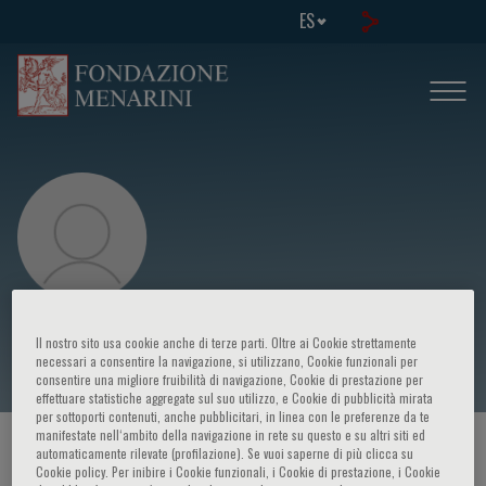
ES
Marco Spada
Il nostro sito usa cookie anche di terze parti. Oltre ai Cookie strettamente
necessari a consentire la navigazione, si utilizzano, Cookie funzionali per
consentire una migliore fruibilità di navigazione, Cookie di prestazione per
effettuare statistiche aggregate sul suo utilizzo, e Cookie di pubblicità mirata
per sottoporti contenuti, anche pubblicitari, in linea con le preferenze da te
manifestate nell‘ambito della navigazione in rete su questo e su altri siti ed
HOME PAGE
/
CURSOS Y EVENTOS
/
ORADOR
automaticamente rilevate (profilazione). Se vuoi saperne di più clicca su
Cookie policy. Per inibire i Cookie funzionali, i Cookie di prestazione, i Cookie