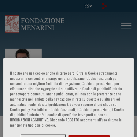
ES
Il nostro sito usa cookie anche di terze parti. Oltre ai Cookie strettamente
necessari a consentire la navigazione, si utilizzano, Cookie funzionali per
consentire una migliore fruibilità di navigazione, Cookie di prestazione per
effettuare statistiche aggregate sul suo utilizzo, e Cookie di pubblicità mirata
Marco Antonio Navaez Navayo
per sottoporti contenuti, anche pubblicitari, in linea con le preferenze da te
manifestate nell‘ambito della navigazione in rete su questo e su altri siti ed
automaticamente rilevate (profilazione). Se vuoi saperne di più clicca su
Cookie policy. Per inibire i Cookie funzionali, i Cookie di prestazione, i Cookie
di pubblicità mirata e/o i cookie di specifiche terze parti clicca su
INFORMAZIONI AGGIUNTIVE. Cliccando ACCETTO acconsenti all’uso di tutte le
menzionate tipologie di cookie.
HOME PAGE
/
CURSOS Y EVENTOS
/
ORADOR