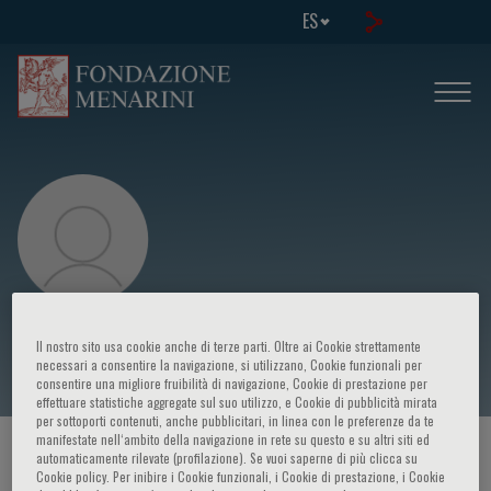
ES
Marcello Tavio
Il nostro sito usa cookie anche di terze parti. Oltre ai Cookie strettamente
necessari a consentire la navigazione, si utilizzano, Cookie funzionali per
consentire una migliore fruibilità di navigazione, Cookie di prestazione per
effettuare statistiche aggregate sul suo utilizzo, e Cookie di pubblicità mirata
per sottoporti contenuti, anche pubblicitari, in linea con le preferenze da te
manifestate nell‘ambito della navigazione in rete su questo e su altri siti ed
HOME PAGE
/
CURSOS Y EVENTOS
/
ORADOR
automaticamente rilevate (profilazione). Se vuoi saperne di più clicca su
Cookie policy. Per inibire i Cookie funzionali, i Cookie di prestazione, i Cookie