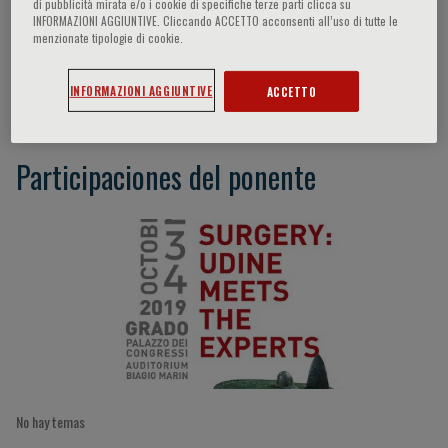
di pubblicità mirata e/o i cookie di specifiche terze parti clicca su
INFORMAZIONI AGGIUNTIVE. Cliccando ACCETTO acconsenti all’uso di tutte le
menzionate tipologie di cookie.
Marcello Tavio
INFORMAZIONI AGGIUNTIVE
ACCETTO
Participaciones del ponente
No hay temas