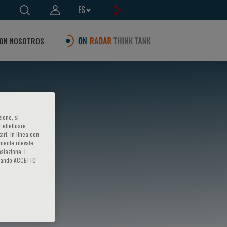
ES
ON NOSOTROS
ione, si
 effettuare
ari, in linea con
amente rilevate
estazione, i
iccando ACCETTO