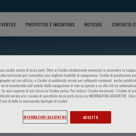
EVENTOS
PROYECTOS E INICIATIVAS
NOTICIAS
CONTACTA C
o usa cookie anche di terze parti. Oltre ai Cookie strettamente necessari a consentire la navigaz
ookie funzionali per consentire una migliore fruibilità di navigazione, Cookie di prestazione per
ggregate sul suo utilizzo, e Cookie di pubblicità mirata per sottoporti contenuti, anche pubblicit
 da te manifestate nell‘ambito della navigazione in rete su questo e su altri siti ed automatic
). Se vuoi saperne di più clicca su Cookie policy. Per inibire i Cookie funzionali, i Cookie di pr
blicità mirata e/o i cookie di specifiche terze parti clicca su INFORMAZIONI AGGIUNTIVE. Cl
l’uso di tutte le menzionate tipologie di cookie.
INFORMAZIONI AGGIUNTIVE
ACCETTO