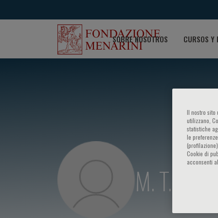
SOBRE NOSOTROS
CURSOS Y 
Il nostro sit
utilizzano, C
statistiche a
le preferenze
(profilazione
Cookie di pub
acconsenti al
M. T. Au