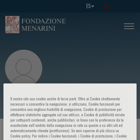
ES
M. Preusser
Il nostro sito usa cookie anche di terze parti. Oltre ai Cookie strettamente
necessari a consentire la navigazione, si utilizzano, Cookie funzionali per
consentire una migliore fruibilità di navigazione, Cookie di prestazione per
effettuare statistiche aggregate sul suo utilizzo, e Cookie di pubblicità mirata
per sottoporti contenuti, anche pubblicitari, in linea con le preferenze da te
manifestate nell‘ambito della navigazione in rete su questo e su altri siti ed
HOME PAGE
/
CURSOS Y EVENTOS
/
ORADOR
automaticamente rilevate (profilazione). Se vuoi saperne di più clicca su
Cookie policy. Per inibire i Cookie funzionali, i Cookie di prestazione, i Cookie