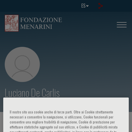
ES
Luciano De Carlis
Il nostro sito usa cookie anche di terze parti. Oltre ai Cookie strettamente
necessari a consentire la navigazione, si utilizzano, Cookie funzionali per
HOME PAGE
/
CURSOS Y EVENTOS
/
ORADOR
consentire una migliore fruibilità di navigazione, Cookie di prestazione per
effettuare statistiche aggregate sul suo utilizzo, e Cookie di pubblicità mirata
per sottoporti contenuti, anche pubblicitari, in linea con le preferenze da te