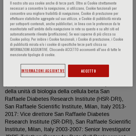
Il nostro sito usa cookie anche di terze parti. Oltre ai Cookie strettamente
necessari a consentire la navigazione, si utilizzano, Cookie funzionali per
consentire una migliore fruibilità di navigazione, Cookie di prestazione per
effettuare statistiche aggregate sul suo utilizzo, e Cookie di pubblicità mirata
Lorenzo Piemonti
per sottoporti contenuti, anche pubblicitari, in linea con le preferenze da te
manifestate nell‘ambito della navigazione in rete su questo e su altri siti ed
automaticamente rilevate (profilazione). Se vuoi saperne di più clicca su
ESPERIENZA DI RICERCA 2017-attuale.
Cookie policy. Per inibire i Cookie funzionali, i Cookie di prestazione, i Cookie
di pubblicità mirata e/o i cookie di specifiche terze parti clicca su
Professore Associato in Endocrinologia Università
INFORMAZIONI AGGIUNTIVE. Cliccando ACCETTO acconsenti all’uso di tutte le
Vita-salute San Raffaele 2017-attuale. Direttore
menzionate tipologie di cookie.
San Raffaele Diabetes Research Institute (SR-DRI),
San Raffaele Scientific Institute, Milan, Italy 2008-
INFORMAZIONI AGGIUNTIVE
ACCETTO
attuale: Direttore del Islet Transplantation Program
(ITP); Direttore della Islet Isolation Facility, direttore
della unità di biologia della cellula beta San
Raffaele Diabetes Research Institute (HSR-DRI),
San Raffaele Scientific Institute, Milan, Italy 2013-
2017: Vice direttore San Raffaele Diabetes
Research Institute (SR-DRI), San Raffaele Scientific
Institute, Milan, Italy 2003-2007: Senior Investigator