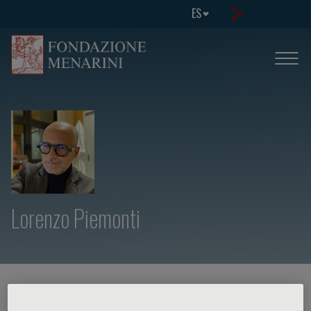
ES
Lorenzo Piemonti
HOME PAGE
/
CURSOS Y EVENTOS
/
ORADOR