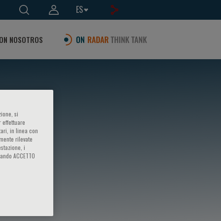
ES
ON NOSOTROS
ione, si
 effettuare
ari, in linea con
amente rilevate
estazione, i
iccando ACCETTO