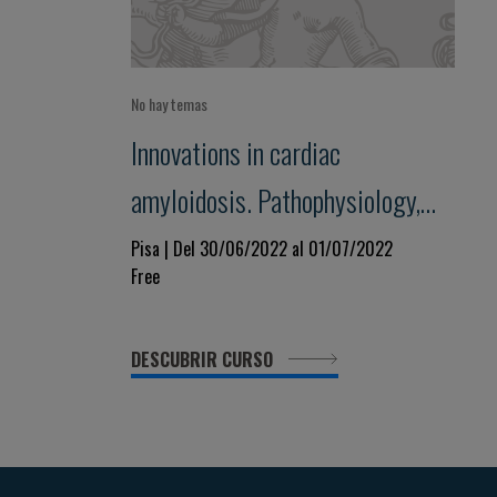
No hay temas
Innovations in cardiac
amyloidosis. Pathophysiology,
diagnosis and treatment. Pisa
Pisa | Del 30/06/2022 al 01/07/2022
Free
Amyloid 2022
DESCUBRIR CURSO