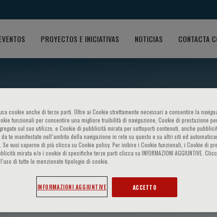
EVENTOS
PROYECTOS E INICIATIVAS
NOTICIAS
CONTACTA C
o usa cookie anche di terze parti. Oltre ai Cookie strettamente necessari a consentire la navigaz
ookie funzionali per consentire una migliore fruibilità di navigazione, Cookie di prestazione per
ggregate sul suo utilizzo, e Cookie di pubblicità mirata per sottoporti contenuti, anche pubblicit
 da te manifestate nell‘ambito della navigazione in rete su questo e su altri siti ed automatic
). Se vuoi saperne di più clicca su Cookie policy. Per inibire i Cookie funzionali, i Cookie di pr
blicità mirata e/o i cookie di specifiche terze parti clicca su INFORMAZIONI AGGIUNTIVE. Cl
l’uso di tutte le menzionate tipologie di cookie.
lmore
INFORMAZIONI AGGIUNTIVE
ACCETTO