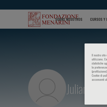
SOBRE NOSOTROS
CURSOS Y 
Il nostro sit
utilizzano, C
statistiche a
le preferenze
(profilazione
Cookie di pub
acconsenti al
Julian Gil