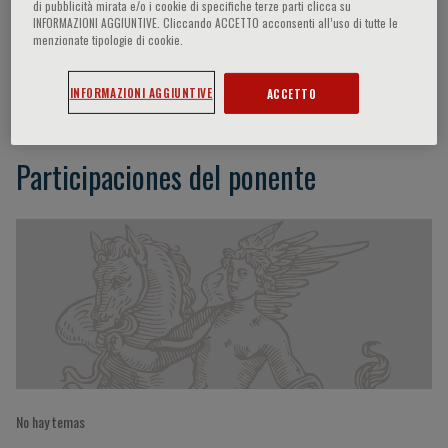
di pubblicità mirata e/o i cookie di specifiche terze parti clicca su
INFORMAZIONI AGGIUNTIVE. Cliccando ACCETTO acconsenti all’uso di tutte le
menzionate tipologie di cookie.
Joseph M. Custodio
INFORMAZIONI AGGIUNTIVE
ACCETTO
Participaciones del ponente
No hay temas