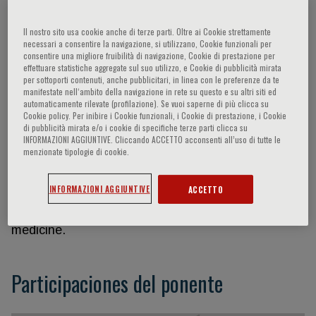
Il nostro sito usa cookie anche di terze parti. Oltre ai Cookie strettamente
necessari a consentire la navigazione, si utilizzano, Cookie funzionali per
Joseph Loscalzo
consentire una migliore fruibilità di navigazione, Cookie di prestazione per
effettuare statistiche aggregate sul suo utilizzo, e Cookie di pubblicità mirata
per sottoporti contenuti, anche pubblicitari, in linea con le preferenze da te
The Principal Investigator has a long-established
manifestate nell‘ambito della navigazione in rete su questo e su altri siti ed
automaticamente rilevate (profilazione). Se vuoi saperne di più clicca su
research program with the necessary expertise and
Cookie policy. Per inibire i Cookie funzionali, i Cookie di prestazione, i Cookie
experience to utilize the network and systems
di pubblicità mirata e/o i cookie di specifiche terze parti clicca su
INFORMAZIONI AGGIUNTIVE. Cliccando ACCETTO acconsenti all’uso di tutte le
strategies to identify potential drug-based therapies
menzionate tipologie di cookie.
proposed in this application. His laboratory has
extensive experience in vascular biology, molecular
INFORMAZIONI AGGIUNTIVE
ACCETTO
metabolism, microRNA biology, molecular
therapeutics, systems biology, and network
medicine.
Participaciones del ponente