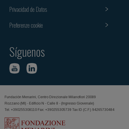
Privacidad de Datos
Preferenze cookie
Síguenos
Fundación Menarini, Centro Direzionale Milanofiori 20089
Rozzano (MI) - Edificio N - Calle 8 - (Ingresso Giovenale)
Tel. +390255308110 Fax: +390255305739 Tax ID (C.F.) 94265730484