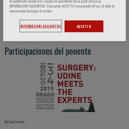
di pubblicità mirata e/o i cookie di specifiche terze parti clicca su
INFORMAZIONI AGGIUNTIVE. Cliccando ACCETTO acconsenti all’uso di tutte le
menzionate tipologie di cookie.
Josè Luis Escalante
INFORMAZIONI AGGIUNTIVE
ACCETTO
Participaciones del ponente
No hay temas