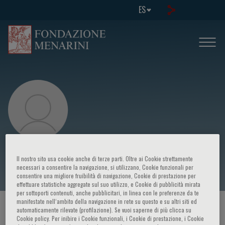
ES
Josè Luis Escalante
Il nostro sito usa cookie anche di terze parti. Oltre ai Cookie strettamente
necessari a consentire la navigazione, si utilizzano, Cookie funzionali per
consentire una migliore fruibilità di navigazione, Cookie di prestazione per
effettuare statistiche aggregate sul suo utilizzo, e Cookie di pubblicità mirata
per sottoporti contenuti, anche pubblicitari, in linea con le preferenze da te
manifestate nell‘ambito della navigazione in rete su questo e su altri siti ed
HOME PAGE
/
CURSOS Y EVENTOS
/
ORADOR
automaticamente rilevate (profilazione). Se vuoi saperne di più clicca su
Cookie policy. Per inibire i Cookie funzionali, i Cookie di prestazione, i Cookie