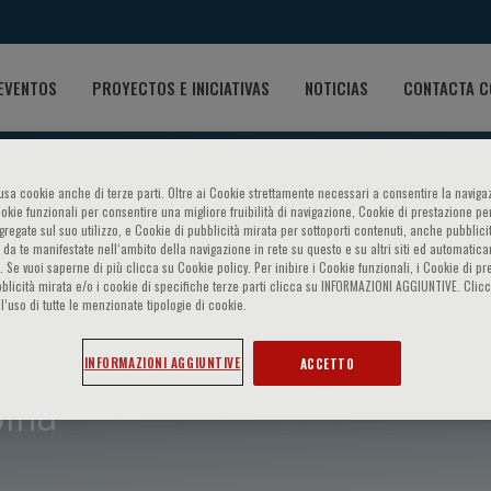
EVENTOS
PROYECTOS E INICIATIVAS
NOTICIAS
CONTACTA C
o usa cookie anche di terze parti. Oltre ai Cookie strettamente necessari a consentire la navigaz
ookie funzionali per consentire una migliore fruibilità di navigazione, Cookie di prestazione per
ggregate sul suo utilizzo, e Cookie di pubblicità mirata per sottoporti contenuti, anche pubblicit
 da te manifestate nell‘ambito della navigazione in rete su questo e su altri siti ed automatic
). Se vuoi saperne di più clicca su Cookie policy. Per inibire i Cookie funzionali, i Cookie di pr
blicità mirata e/o i cookie di specifiche terze parti clicca su INFORMAZIONI AGGIUNTIVE. Cl
l’uso di tutte le menzionate tipologie di cookie.
INFORMAZIONI AGGIUNTIVE
ACCETTO
ina