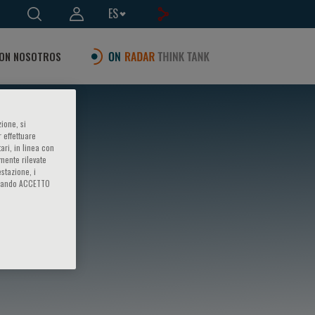
ES
ON NOSOTROS
ione, si
 effettuare
ari, in linea con
amente rilevate
estazione, i
iccando ACCETTO