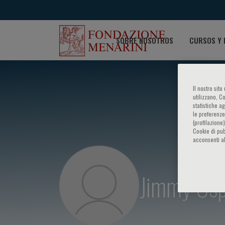
SOBRE NOSOTROS
CURSOS Y 
Il nostro sit
utilizzano, C
statistiche a
le preferenze
(profilazione
Cookie di pub
acconsenti al
Jimmy Osp