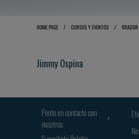
HOME PAGE
/
CURSOS Y EVENTOS
/
ORADOR
Jimmy Ospina
Ponte en contacto con
Et
nosotros
Ne
Suscribete Boletin