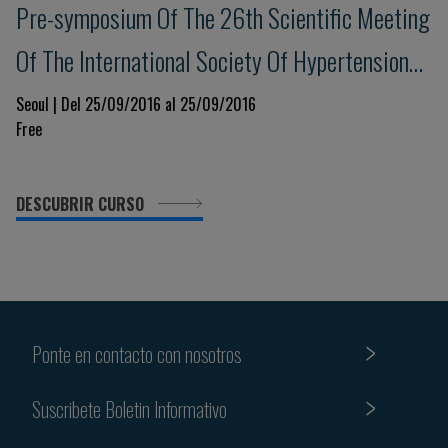
Pre-symposium Of The 26th Scientific Meeting
Of The International Society Of Hypertension
Hypertension Seoul 2016 - Hypertension In The
Seoul | Del 25/09/2016 al 25/09/2016
Free
Context Of Cardiovascular Risk
DESCUBRIR CURSO
Ponte en contacto con nosotros
Suscribete Boletin Informativo