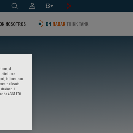
ES
ON NOSOTROS
ione, si
 effettuare
ari, in linea con
amente rilevate
estazione, i
iccando ACCETTO