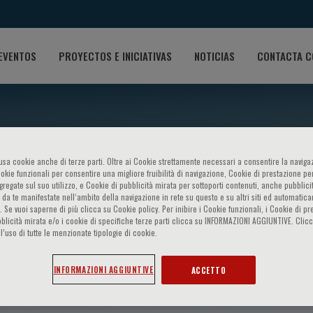
EVENTOS
PROYECTOS E INICIATIVAS
NOTICIAS
CONTACTA C
o usa cookie anche di terze parti. Oltre ai Cookie strettamente necessari a consentire la navigaz
ookie funzionali per consentire una migliore fruibilità di navigazione, Cookie di prestazione per
ggregate sul suo utilizzo, e Cookie di pubblicità mirata per sottoporti contenuti, anche pubblicit
 da te manifestate nell‘ambito della navigazione in rete su questo e su altri siti ed automatic
). Se vuoi saperne di più clicca su Cookie policy. Per inibire i Cookie funzionali, i Cookie di pr
blicità mirata e/o i cookie di specifiche terze parti clicca su INFORMAZIONI AGGIUNTIVE. Cl
l’uso di tutte le menzionate tipologie di cookie.
quet
INFORMAZIONI AGGIUNTIVE
ACCETTO