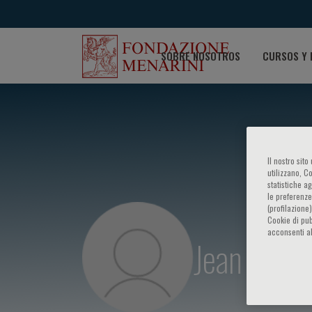
SOBRE NOSOTROS
CURSOS Y 
Il nostro sit
utilizzano, C
statistiche a
le preferenze
(profilazione
Cookie di pub
acconsenti al
Jean Bous