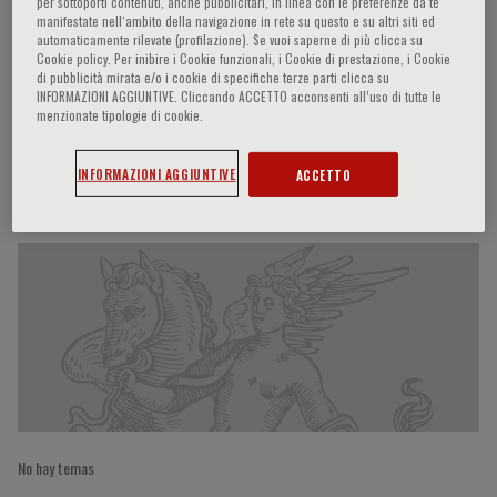
per sottoporti contenuti, anche pubblicitari, in linea con le preferenze da te
manifestate nell‘ambito della navigazione in rete su questo e su altri siti ed
automaticamente rilevate (profilazione). Se vuoi saperne di più clicca su
Cookie policy. Per inibire i Cookie funzionali, i Cookie di prestazione, i Cookie
Javier Diez
di pubblicità mirata e/o i cookie di specifiche terze parti clicca su
INFORMAZIONI AGGIUNTIVE. Cliccando ACCETTO acconsenti all’uso di tutte le
menzionate tipologie di cookie.
INFORMAZIONI AGGIUNTIVE
ACCETTO
Participaciones del ponente
No hay temas