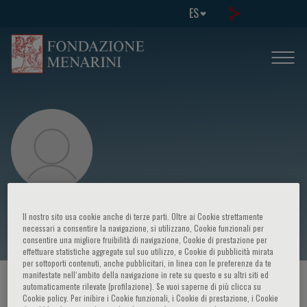
ES
Habib Rehman
Il nostro sito usa cookie anche di terze parti. Oltre ai Cookie strettamente
necessari a consentire la navigazione, si utilizzano, Cookie funzionali per
consentire una migliore fruibilità di navigazione, Cookie di prestazione per
effettuare statistiche aggregate sul suo utilizzo, e Cookie di pubblicità mirata
per sottoporti contenuti, anche pubblicitari, in linea con le preferenze da te
manifestate nell‘ambito della navigazione in rete su questo e su altri siti ed
HOME PAGE
/
CURSOS Y EVENTOS
/
ORADOR
automaticamente rilevate (profilazione). Se vuoi saperne di più clicca su
Cookie policy. Per inibire i Cookie funzionali, i Cookie di prestazione, i Cookie