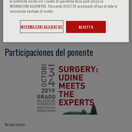
di pubblicità mirata e/o i cookie di specifiche terze parti clicca su
INFORMAZIONI AGGIUNTIVE. Cliccando ACCETTO acconsenti all’uso di tutte le
menzionate tipologie di cookie.
Habib Rehman
INFORMAZIONI AGGIUNTIVE
ACCETTO
Participaciones del ponente
No hay temas