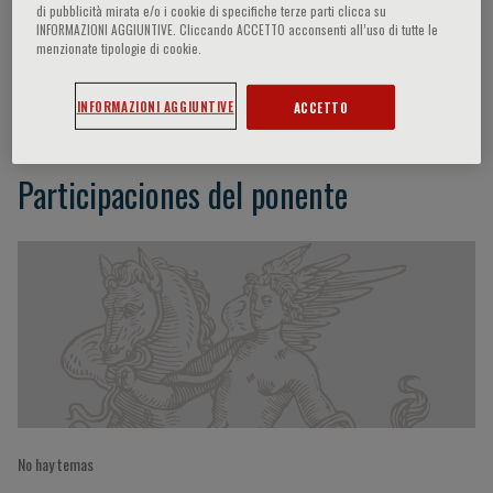
di pubblicità mirata e/o i cookie di specifiche terze parti clicca su
INFORMAZIONI AGGIUNTIVE. Cliccando ACCETTO acconsenti all’uso di tutte le
menzionate tipologie di cookie.
Guglielmo Meregalli
INFORMAZIONI AGGIUNTIVE
ACCETTO
Participaciones del ponente
No hay temas