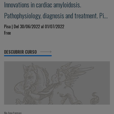
Innovations in cardiac amyloidosis.
Pathophysiology, diagnosis and treatment. Pisa
Amyloid 2022
Pisa | Del 30/06/2022 al 01/07/2022
Free
DESCUBRIR CURSO
No hay temas