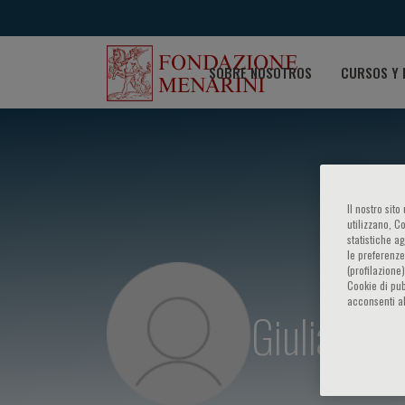
SOBRE NOSOTROS
CURSOS Y 
Il nostro sit
utilizzano, C
statistiche a
le preferenze
(profilazione
Cookie di pub
acconsenti al
Giuliano T