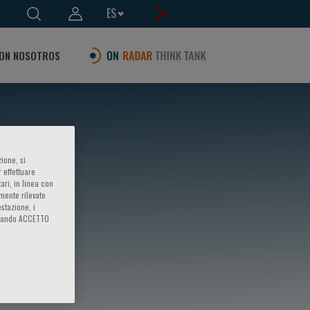
ES
ON NOSOTROS
ione, si
 effettuare
ari, in linea con
amente rilevate
estazione, i
iccando ACCETTO