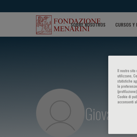
SOBRE NOSOTROS
CURSOS Y 
Il nostro sit
utilizzano, C
statistiche a
le preferenze
(profilazione
Cookie di pub
acconsenti al
Giovanni M