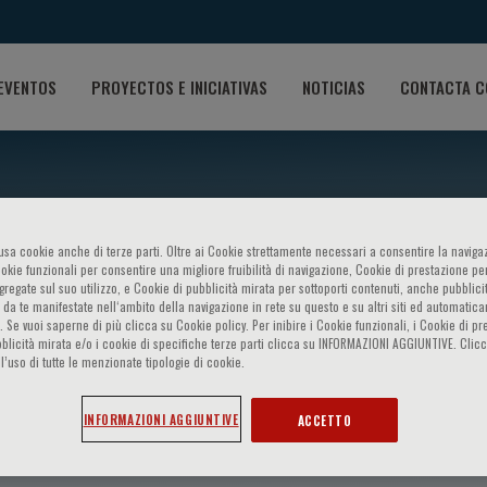
EVENTOS
PROYECTOS E INICIATIVAS
NOTICIAS
CONTACTA C
o usa cookie anche di terze parti. Oltre ai Cookie strettamente necessari a consentire la navigaz
ookie funzionali per consentire una migliore fruibilità di navigazione, Cookie di prestazione per
ggregate sul suo utilizzo, e Cookie di pubblicità mirata per sottoporti contenuti, anche pubblicit
 da te manifestate nell‘ambito della navigazione in rete su questo e su altri siti ed automatic
). Se vuoi saperne di più clicca su Cookie policy. Per inibire i Cookie funzionali, i Cookie di pr
blicità mirata e/o i cookie di specifiche terze parti clicca su INFORMAZIONI AGGIUNTIVE. Cl
l’uso di tutte le menzionate tipologie di cookie.
aria Severini
INFORMAZIONI AGGIUNTIVE
ACCETTO