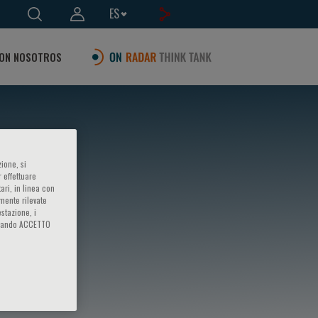
ES
ON NOSOTROS
ione, si
 effettuare
ari, in linea con
amente rilevate
estazione, i
iccando ACCETTO