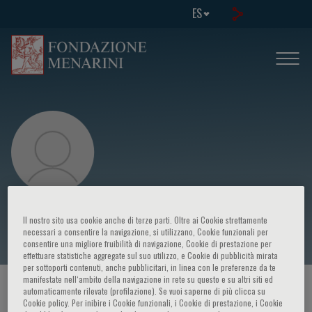
ES
Giovanna Graziadei
Il nostro sito usa cookie anche di terze parti. Oltre ai Cookie strettamente
necessari a consentire la navigazione, si utilizzano, Cookie funzionali per
consentire una migliore fruibilità di navigazione, Cookie di prestazione per
effettuare statistiche aggregate sul suo utilizzo, e Cookie di pubblicità mirata
per sottoporti contenuti, anche pubblicitari, in linea con le preferenze da te
manifestate nell‘ambito della navigazione in rete su questo e su altri siti ed
HOME PAGE
/
CURSOS Y EVENTOS
/
ORADOR
automaticamente rilevate (profilazione). Se vuoi saperne di più clicca su
Cookie policy. Per inibire i Cookie funzionali, i Cookie di prestazione, i Cookie