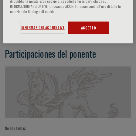
di pubblicità mirata e/o i cookie di specifiche terze parti clicca su
INFORMAZIONI AGGIUNTIVE. Cliccando ACCETTO acconsenti all’uso di tutte le
menzionate tipologie di cookie.
Giovanna Graziadei
INFORMAZIONI AGGIUNTIVE
ACCETTO
Participaciones del ponente
No hay temas