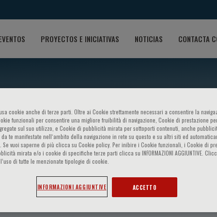
EVENTOS
PROYECTOS E INICIATIVAS
NOTICIAS
CONTACTA C
o usa cookie anche di terze parti. Oltre ai Cookie strettamente necessari a consentire la navigaz
ookie funzionali per consentire una migliore fruibilità di navigazione, Cookie di prestazione per
ggregate sul suo utilizzo, e Cookie di pubblicità mirata per sottoporti contenuti, anche pubblicit
 da te manifestate nell‘ambito della navigazione in rete su questo e su altri siti ed automatic
). Se vuoi saperne di più clicca su Cookie policy. Per inibire i Cookie funzionali, i Cookie di pr
blicità mirata e/o i cookie di specifiche terze parti clicca su INFORMAZIONI AGGIUNTIVE. Cl
l’uso di tutte le menzionate tipologie di cookie.
INFORMAZIONI AGGIUNTIVE
ACCETTO