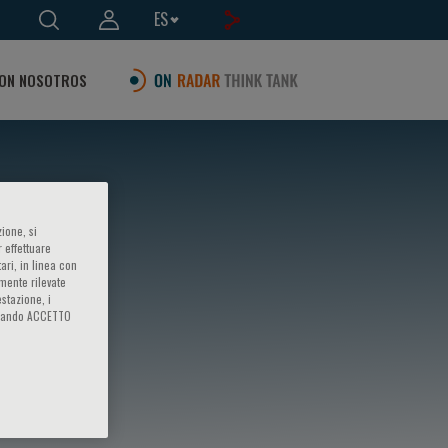
ES
ON NOSOTROS
ione, si
 effettuare
ari, in linea con
amente rilevate
estazione, i
iccando ACCETTO