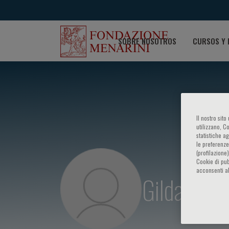
SOBRE NOSOTROS
CURSOS Y 
Il nostro sit
utilizzano, C
statistiche a
le preferenze
(profilazione
Cookie di pub
acconsenti al
Gilda Belli