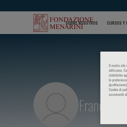
SOBRE NOSOTROS
CURSOS Y 
Il nostro sit
utilizzano, C
statistiche a
le preferenze
(profilazione
Cookie di pub
acconsenti al
Francesco 