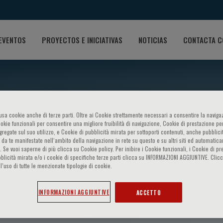
EVENTOS
PROYECTOS E INICIATIVAS
NOTICIAS
CONTACTA C
o usa cookie anche di terze parti. Oltre ai Cookie strettamente necessari a consentire la navigaz
ookie funzionali per consentire una migliore fruibilità di navigazione, Cookie di prestazione per
ggregate sul suo utilizzo, e Cookie di pubblicità mirata per sottoporti contenuti, anche pubblicit
 da te manifestate nell‘ambito della navigazione in rete su questo e su altri siti ed automatic
). Se vuoi saperne di più clicca su Cookie policy. Per inibire i Cookie funzionali, i Cookie di pr
blicità mirata e/o i cookie di specifiche terze parti clicca su INFORMAZIONI AGGIUNTIVE. Cl
l’uso di tutte le menzionate tipologie di cookie.
Grigioni
INFORMAZIONI AGGIUNTIVE
ACCETTO