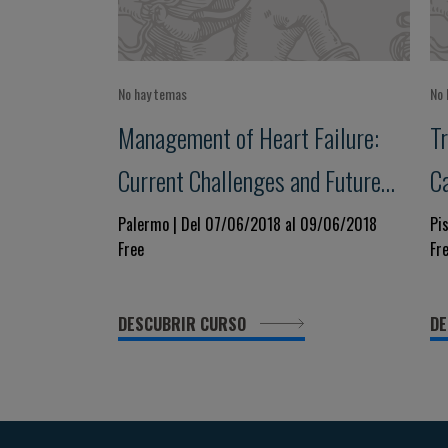
No hay temas
No 
Management of Heart Failure:
T
Current Challenges and Future
C
Perspectives
Palermo | Del 07/06/2018 al 09/06/2018
Pi
Free
Fr
DESCUBRIR CURSO
DE