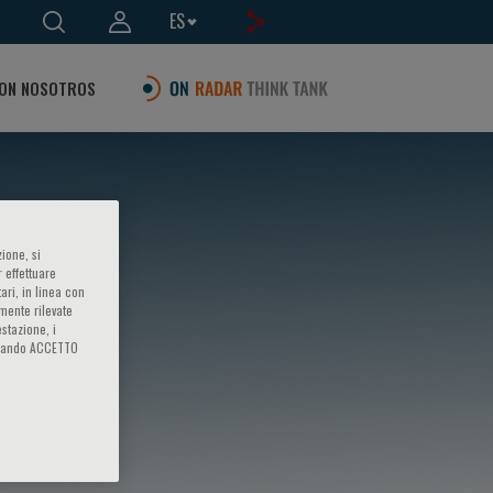
ES
ON NOSOTROS
ione, si
 effettuare
ari, in linea con
amente rilevate
estazione, i
iccando ACCETTO