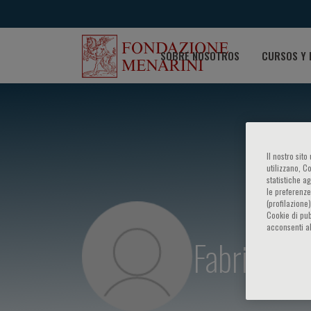
SOBRE NOSOTROS
CURSOS Y 
Il nostro sit
utilizzano, C
statistiche a
le preferenze
(profilazione
Cookie di pub
acconsenti al
Fabrizio Ol