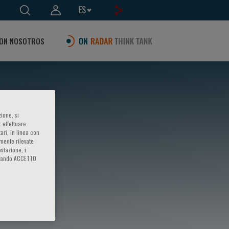
ES
ON NOSOTROS
ione, si
 effettuare
ari, in linea con
amente rilevate
estazione, i
iccando ACCETTO