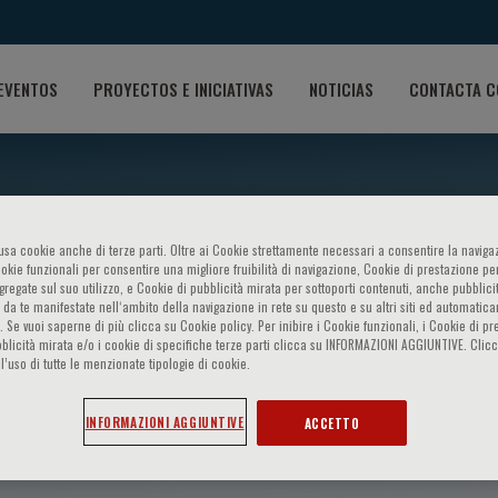
EVENTOS
PROYECTOS E INICIATIVAS
NOTICIAS
CONTACTA C
o usa cookie anche di terze parti. Oltre ai Cookie strettamente necessari a consentire la navigaz
ookie funzionali per consentire una migliore fruibilità di navigazione, Cookie di prestazione per
ggregate sul suo utilizzo, e Cookie di pubblicità mirata per sottoporti contenuti, anche pubblicit
 da te manifestate nell‘ambito della navigazione in rete su questo e su altri siti ed automatic
). Se vuoi saperne di più clicca su Cookie policy. Per inibire i Cookie funzionali, i Cookie di pr
blicità mirata e/o i cookie di specifiche terze parti clicca su INFORMAZIONI AGGIUNTIVE. Cl
l’uso di tutte le menzionate tipologie di cookie.
iva
INFORMAZIONI AGGIUNTIVE
ACCETTO