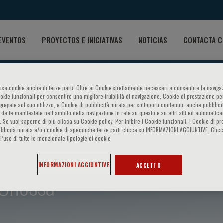
EVENTOS
PROYECTOS E INICIATIVAS
NOTICIAS
CONTACTA C
o usa cookie anche di terze parti. Oltre ai Cookie strettamente necessari a consentire la navigaz
ookie funzionali per consentire una migliore fruibilità di navigazione, Cookie di prestazione per
ggregate sul suo utilizzo, e Cookie di pubblicità mirata per sottoporti contenuti, anche pubblicit
 da te manifestate nell‘ambito della navigazione in rete su questo e su altri siti ed automatic
). Se vuoi saperne di più clicca su Cookie policy. Per inibire i Cookie funzionali, i Cookie di pr
blicità mirata e/o i cookie di specifiche terze parti clicca su INFORMAZIONI AGGIUNTIVE. Cl
l’uso di tutte le menzionate tipologie di cookie.
INFORMAZIONI AGGIUNTIVE
ACCETTO
 Chessa