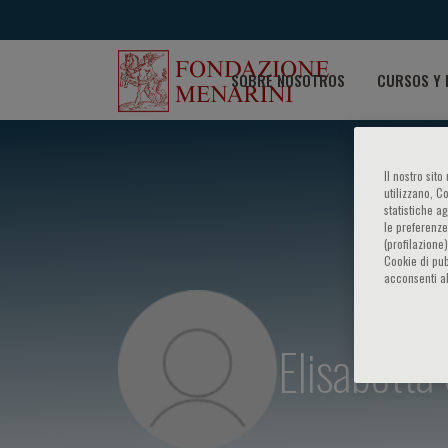
SOBRE NOSOTROS
CURSOS Y 
Il nostro sit
utilizzano, C
statistiche a
le preferenze
(profilazione
Cookie di pub
acconsenti al
Elisabetta