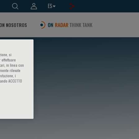
ES
ON NOSOTROS
ione, si
 effettuare
ari, in linea con
amente rilevate
estazione, i
iccando ACCETTO