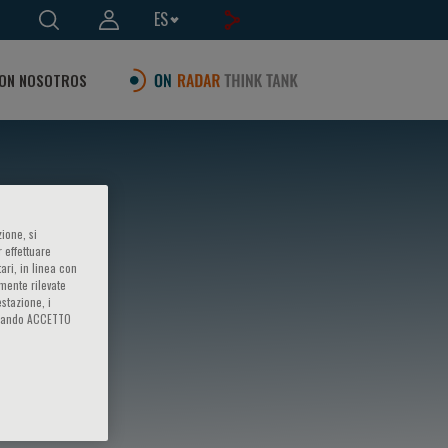
ES
ON NOSOTROS
ione, si
 effettuare
ari, in linea con
amente rilevate
estazione, i
iccando ACCETTO