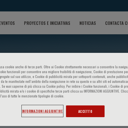
EVENTOS
PROYECTOS E INICIATIVAS
NOTICIAS
CONTACTA C
o usa cookie anche di terze parti. Oltre ai Cookie strettamente necessari a consentire la navigaz
ookie funzionali per consentire una migliore fruibilità di navigazione, Cookie di prestazione per
ggregate sul suo utilizzo, e Cookie di pubblicità mirata per sottoporti contenuti, anche pubblicit
 da te manifestate nell‘ambito della navigazione in rete su questo e su altri siti ed automatic
). Se vuoi saperne di più clicca su Cookie policy. Per inibire i Cookie funzionali, i Cookie di pr
blicità mirata e/o i cookie di specifiche terze parti clicca su INFORMAZIONI AGGIUNTIVE. Cl
l’uso di tutte le menzionate tipologie di cookie.
i
INFORMAZIONI AGGIUNTIVE
ACCETTO