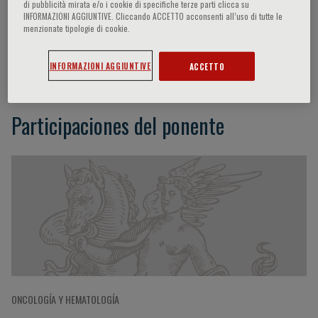
di pubblicità mirata e/o i cookie di specifiche terze parti clicca su
INFORMAZIONI AGGIUNTIVE. Cliccando ACCETTO acconsenti all’uso di tutte le
menzionate tipologie di cookie.
Eline van Dulmen-den Broeder
INFORMAZIONI AGGIUNTIVE
ACCETTO
Participaciones del ponente
ONCOLOGÍA Y HEMATOLOGÍA