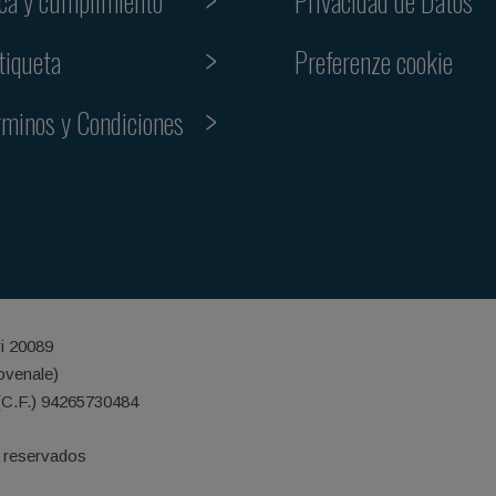
ica y cumplimiento
Privacidad de Datos
Preferenze cookie
tiqueta
rminos y Condiciones
ri 20089
iovenale)
(C.F.) 94265730484
 reservados