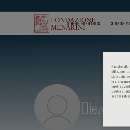
SOBRE NOSOTROS
CURSOS Y 
Il nostro sit
utilizzano, C
statistiche a
le preferenze
(profilazione
Cookie di pub
acconsenti al
Eliezer Jo