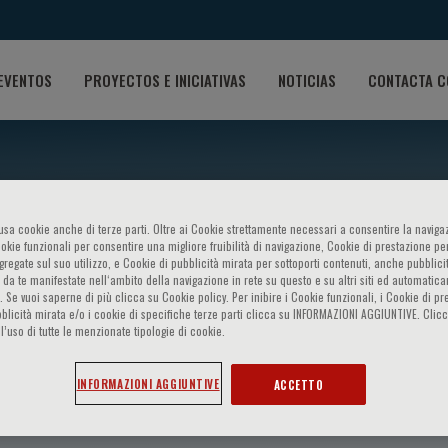
EVENTOS
PROYECTOS E INICIATIVAS
NOTICIAS
CONTACTA C
o usa cookie anche di terze parti. Oltre ai Cookie strettamente necessari a consentire la navigaz
ookie funzionali per consentire una migliore fruibilità di navigazione, Cookie di prestazione per
ggregate sul suo utilizzo, e Cookie di pubblicità mirata per sottoporti contenuti, anche pubblicit
 da te manifestate nell‘ambito della navigazione in rete su questo e su altri siti ed automatic
). Se vuoi saperne di più clicca su Cookie policy. Per inibire i Cookie funzionali, i Cookie di pr
blicità mirata e/o i cookie di specifiche terze parti clicca su INFORMAZIONI AGGIUNTIVE. Cl
l’uso di tutte le menzionate tipologie di cookie.
seph Tassone
INFORMAZIONI AGGIUNTIVE
ACCETTO