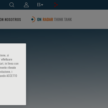
ES
ON NOSOTROS
ione, si
 effettuare
ari, in linea con
amente rilevate
estazione, i
iccando ACCETTO