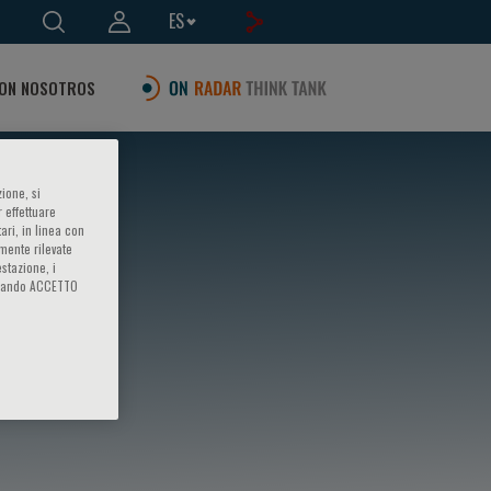
ES
ON NOSOTROS
ione, si
 effettuare
ari, in linea con
amente rilevate
estazione, i
iccando ACCETTO