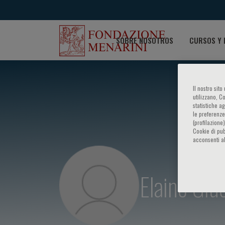
SOBRE NOSOTROS
CURSOS Y 
Il nostro sit
utilizzano, C
statistiche a
le preferenze
(profilazione
Cookie di pub
acconsenti al
Elaine Gl