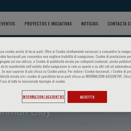
EVENTOS
PROYECTOS E INICIATIVAS
NOTICIAS
CONTACTA C
o usa cookie anche di terze parti. Oltre ai Cookie strettamente necessari a consentire la navigaz
ookie funzionali per consentire una migliore fruibilità di navigazione, Cookie di prestazione per
ggregate sul suo utilizzo, e Cookie di pubblicità mirata per sottoporti contenuti, anche pubblicit
 da te manifestate nell‘ambito della navigazione in rete su questo e su altri siti ed automatic
). Se vuoi saperne di più clicca su Cookie policy. Per inibire i Cookie funzionali, i Cookie di pr
blicità mirata e/o i cookie di specifiche terze parti clicca su INFORMAZIONI AGGIUNTIVE. Cl
l’uso di tutte le menzionate tipologie di cookie.
INFORMAZIONI AGGIUNTIVE
ACCETTO
uckman Blay